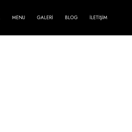
A
MENU
GALERİ
BLOG
İLETİŞİM
ane Ve Sosyal B
Home
Blog
Meyhane ve Sosyal Bağlar
>
>